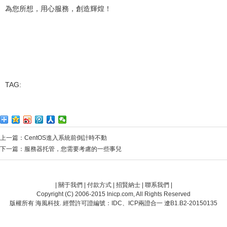
為您所想，用心服務，創造輝煌！
TAG:
上一篇：
CentOS進入系統前倒計時不動
下一篇：
服務器托管，您需要考慮的一些事兒
|
關于我們
|
付款方式
|
招賢納士
|
聯系我們
|
Copyright (C) 2006-2015 lnicp.com, All Rights Reserved
版權所有 海風科技. 經營許可證編號：IDC、ICP兩證合一 遼B1.B2-20150135