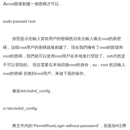
為root賬號創建一個密碼才可以，
sudo passwd root
按照提示先輸入當前用戶的密碼然后依次輸入兩次root的新密
碼，這樣root用戶的密碼就被創建了。現在我們擁有了root的賬號和
root的密碼，我們就可以使用root用戶在本地進行登陸了。ssh仍然是
不可以登陸的。 現在需要在本地切換root的身份，su - root 然后輸入
root的密碼 切換到root用戶。來做下面的操作。
修改/etc/sshd_config
vi /etc/sshd_config
將文件內的“PermitRootLogin without-password”，前面加#注釋