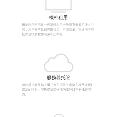
機柜租用
機柜租用租用是一種單獨占用大量帶寬資源的接入方
式，用戶獨享數個光纖接口，不限流量，它適用于有
較大規模的數據流量和訪問量...
服務器托管
服務器托管又稱主機托管它擺脫了虛擬主機受軟硬件
資源的限制，能夠提供高性能的處理服務器托管能
力。