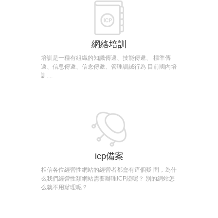
網絡培訓
培訓是一種有組織的知識傳遞、技能傳遞、 標準傳
遞、信息傳遞、信念傳遞、管理訓誡行為 目前國內培
訓....
icp備案
相信各位經營性網站的經營者都會有這個疑 問，為什
么我們經營性類網站需要辦理ICP證呢？ 別的網站怎
么就不用辦理呢？